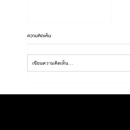
ความคิดเห็น
เขียนความคิดเห็น…
เจาะลึก Specialty Coffee
จากโรงคั่ว Nitan ดึงรสชาติ
ต้นน้ำสู่แก้วโปรด
ก้าวเข้าสู่โลกแห่งเรื่องเล่าอันน่าหลงใหลของเรา
Nitan Pattaya Co.,Ltd