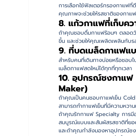
การเลือกใช้ฟิลเตอร์กรองกาแฟที่ด
คุณภาพจะช่วยให้รสชาติของกาแฟไม
8. แก้วกาแฟที่เก็บค
ถ้าคุณชอบดื่มกาแฟร้อนๆ ตลอดวัน 
ขึ้น และช่วยให้คุณเพลิดเพลินกับร
9. ที่บดเมล็ดกาแฟแ
สำหรับคนที่เดินทางบ่อยหรือชอบไ
เมล็ดกาแฟสดใหม่ได้ทุกที่ทุกเวลา
10. อุปกรณ์ชงกาแฟ
Maker)
ถ้าคุณเป็นคนชอบกาแฟเย็น Cold
สามารถทำกาแฟเย็นที่มีความหวานและร
ถ้าคุณรักกาแฟ Specialty การมีอุ
สมบูรณ์แบบและสัมผัสรสชาติที่ยอดเ
และถ้าคุณกำลังมองหาอุปกรณ์ชง