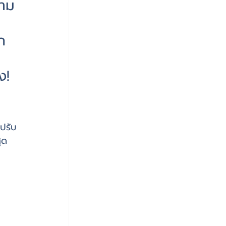
วาม
ก
ง! 
ปรับ
ุด