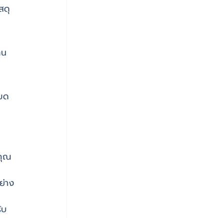
สดุ
าน
ถบด
คุณ
ย่าง
ับ